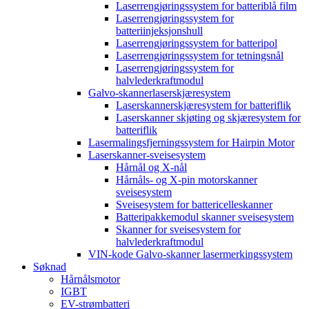
Laserrengjøringssystem for batteriblå film
Laserrengjøringssystem for
batteriinjeksjonshull
Laserrengjøringssystem for batteripol
Laserrengjøringssystem for tetningsnål
Laserrengjøringssystem for
halvlederkraftmodul
Galvo-skannerlaserskjæresystem
Laserskannerskjæresystem for batteriflik
Laserskanner skjøting og skjæresystem for
batteriflik
Lasermalingsfjerningssystem for Hairpin Motor
Laserskanner-sveisesystem
Hårnål og X-nål
Hårnåls- og X-pin motorskanner
sveisesystem
Sveisesystem for battericelleskanner
Batteripakkemodul skanner sveisesystem
Skanner for sveisesystem for
halvlederkraftmodul
VIN-kode Galvo-skanner lasermerkingssystem
Søknad
Hårnålsmotor
IGBT
EV-strømbatteri