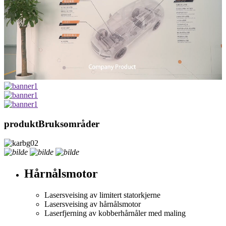
produkt
Bruksområder
Hårnålsmotor
Lasersveising av limitert statorkjerne
Lasersveising av hårnålsmotor
Laserfjerning av kobberhårnåler med maling