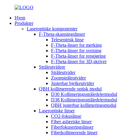
Hjem
Produkter
Laseroptiske komponenter
F-Theta-skanningslinser
Telesentrisk linse
F-Theta-linser for merking
F-Theta-linser for sveising
F-Theta-linser for rengjøring
F-Theta-linser for 3D-skriver
Stråleutvidere
Stråleutvider
Zoomstråleutvider
Justerbar bjelkeutvider
QBH kollimerende optisk modul
D30 Kollimeringsstråledelermodul
D38 Kollimeringsstråledelermodul
QBH justerbar kollimeringsmodul
Laseroptiske linser
CO2-fokuslinse
Fiber asfæriske linser
Fiberfokuseringslinser
Fiberkollimerende linser