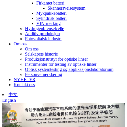
Firkantet batteri
Skannersveisesystem
Mykpakkebatteri
Sylindrisk batteri
VIN-merking
Hydrogenbrenselcelle
Additiv produksjon
Fotovoltaisk industri
Om oss
Om oss
Selskapets historie
Produksjonsutstyr for optiske linser
Instrumenter for testing av optiske linser
Optisk systemtesting og applikasjonslaboratorium
Personvernerklæring
NYHETER
Kontakt oss
中文
English