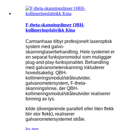
F-theta-skanningslinser QBH-
kollimeringsfabrikk Kina
Carmanhaas tilbyr profesjonelt laseroptisk
system med galvo-
skanninglaserbehandling. Hele systemet er
en separat funksjonsmodul som muliggjør
plug-and-play-funksjonalitet. Behandling
med galvanometerskanning inkluderer
hovedsakelig: QBH-
kollimeringsmodul/stråleutvider,
galvanometersystem, F-theta-
skanningslinse, der QBH-
kollimeringsmodul/stråleutvider realiserer
forming av lys.
kilde (divergerende parallell eller liten flekk
blir stor flekk), realiserer
galvanometersystemet stråle.
les mer