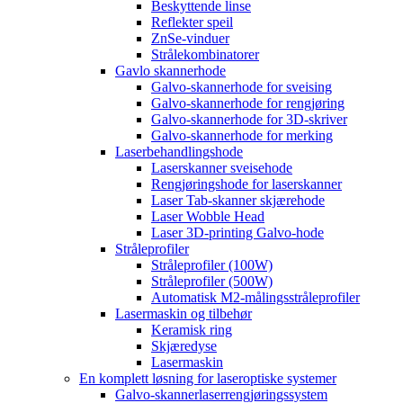
Beskyttende linse
Reflekter speil
ZnSe-vinduer
Strålekombinatorer
Gavlo skannerhode
Galvo-skannerhode for sveising
Galvo-skannerhode for rengjøring
Galvo-skannerhode for 3D-skriver
Galvo-skannerhode for merking
Laserbehandlingshode
Laserskanner sveisehode
Rengjøringshode for laserskanner
Laser Tab-skanner skjærehode
Laser Wobble Head
Laser 3D-printing Galvo-hode
Stråleprofiler
Stråleprofiler (100W)
Stråleprofiler (500W)
Automatisk M2-målingsstråleprofiler
Lasermaskin og tilbehør
Keramisk ring
Skjæredyse
Lasermaskin
En komplett løsning for laseroptiske systemer
Galvo-skannerlaserrengjøringssystem