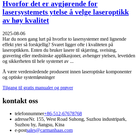
Hvorfor det er avgjørende for
lasersystemets ytelse å velge laseroptikk
av høy kvalitet
2025-08-06
Har du noen gang lurt på hvorfor to lasersystemer med lignende
effekt yter så forskjellig? Svaret ligger ofte i kvaliteten på
laseroptikken. Enten du bruker lasere til skjæring, sveising,
gravering eller medisinske applikasjoner, avhenger ytelsen, levetiden
og sikkerheten til hele systemet av ...
Å være verdensledende produsent innen laseroptiske komponenter
og optiske systemløsninger
Tilgang til gratis manualer og prøver
kontakt oss
telefonnummer
+86-512-67678768
adresse
Nr. 155, West Road Suhong, Suzhou industripark,
Suzhou by, Jiangsu, Kina
e-post
sales@carmanhaas.com