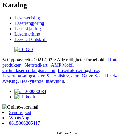
Katalog
Lasersveising
Laserrengjøring
Laserskjæring
Lasermerking
Laser 3D-utskrift
© Opphavsrett - 2021-2023: Alle rettigheter forbeholdt.
Hotte
produkter
-
Nettstedkart
-
AMP Mobil
Grønn lasermerkingsmaskin
,
Laserfokuseringslinse
,
Laserrengjøringsutstyr
,
Sla optisk system
,
Galvo Scan Head-
sveising
,
Beskyttende linsevindu
,
Send e-post
WhatsApp
8615806205417
WhatsApp