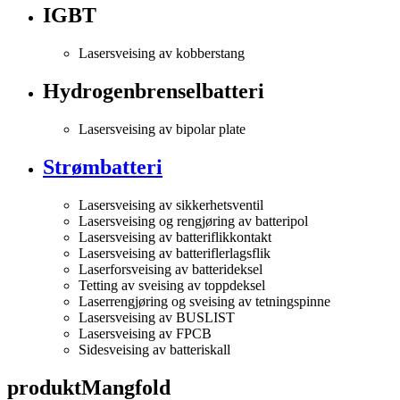
IGBT
Lasersveising av kobberstang
Hydrogenbrenselbatteri
Lasersveising av bipolar plate
Strømbatteri
Lasersveising av sikkerhetsventil
Lasersveising og rengjøring av batteripol
Lasersveising av batteriflikkontakt
Lasersveising av batteriflerlagsflik
Laserforsveising av batterideksel
Tetting av sveising av toppdeksel
Laserrengjøring og sveising av tetningspinne
Lasersveising av BUSLIST
Lasersveising av FPCB
Sidesveising av batteriskall
produkt
Mangfold