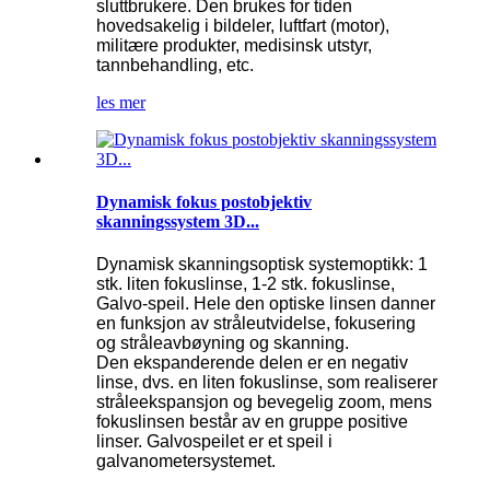
sluttbrukere. Den brukes for tiden
hovedsakelig i bildeler, luftfart (motor),
militære produkter, medisinsk utstyr,
tannbehandling, etc.
les mer
Dynamisk fokus postobjektiv
skanningssystem 3D...
Dynamisk skanningsoptisk systemoptikk: 1
stk. liten fokuslinse, 1-2 stk. fokuslinse,
Galvo-speil. Hele den optiske linsen danner
en funksjon av stråleutvidelse, fokusering
og stråleavbøyning og skanning.
Den ekspanderende delen er en negativ
linse, dvs. en liten fokuslinse, som realiserer
stråleekspansjon og bevegelig zoom, mens
fokuslinsen består av en gruppe positive
linser. Galvospeilet er et speil i
galvanometersystemet.