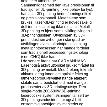
delene er utmerkede.
Sammenlignet med den lave presisjonen til
tradisjonell 3D-printing (ikke behov for lys),
har laser-3D-printing bedre formingseffekt
og presisjonskontroll. Materialene som
brukes i laser-3D-printing er hovedsakelig
delt inn i metaller og ikke-metaller. Metall-
3D-printing er kjent som utviklingsvingen i
3D-printindustrien. Utviklingen av 3D-
printindustrien avhenger i stor grad av
utviklingen av metallprintprosessen, og
metallprintprosessen har mange fordeler
som tradisjonell prosesseringsteknologi
(som CNC) ikke har.
I de senere årene har CARMANHAAS
Laser også aktivt utforsket bruksområdet for
3D-printing av metall. Med årelang teknisk
akkumulering innen det optiske feltet og
utmerket produktkvalitet har de etablert
stabile samarbeidsforhold med mange
produsenter av 3D-printingsutstyr. Den
single-mode 200-500W 3D-printing
laseroptiske systemløsningen lansert av
3D-printingsindustrien har også blitt
enstemmig anerkjent av markedet og