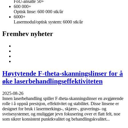
FoU-ansatte 50+
600 000
+
Optisk linse: 600 000 stk/år
6000
+
Lasermodul/optisk system: 6000 stk/år
Fremhev nyheter
Høytytende F-theta-skanningslinser for å
øke laserbehandlingseffektiviteten
2025-08-26
Innen laserbehandling spiller F-theta-skanningslinser en avgjørende
rolle i å oppnå presisjon, effektivitet og stabilitet. Disse linsene er
designet for bruk i lasermerkings-, skjære-, graverings- og
sveisesystemer, og muliggjør jevn fokusering over et flatt felt, noe
som sikrer konsistent punktkvalitet og behandlingskvalitet...