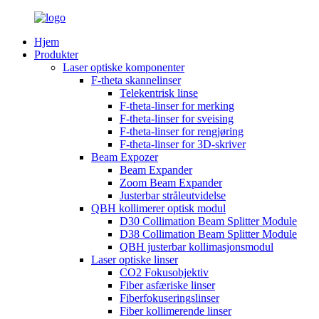
Hjem
Produkter
Laser optiske komponenter
F-theta skannelinser
Telekentrisk linse
F-theta-linser for merking
F-theta-linser for sveising
F-theta-linser for rengjøring
F-theta-linser for 3D-skriver
Beam Expozer
Beam Expander
Zoom Beam Expander
Justerbar stråleutvidelse
QBH kollimerer optisk modul
D30 Collimation Beam Splitter Module
D38 Collimation Beam Splitter Module
QBH justerbar kollimasjonsmodul
Laser optiske linser
CO2 Fokusobjektiv
Fiber asfæriske linser
Fiberfokuseringslinser
Fiber kollimerende linser