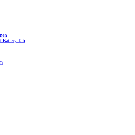
anen
f Battery Tab
em