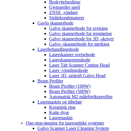
Beskyttelseslinse
Gjenspeiler speil
ZNSE -vinduer
Strålekombinatorer
Gavlo skannerhode
Galvo skannerhode for sveising
Galvo skannerhode for rengjøring
Galvo skannerhode for 3D -skriver
Galvo -skannerhode for merking
Laserbehandlingshode
Laserskanner sveisehode
Laserskannerrenshode
Laser Tab Scanner Cutting Head
Laser -vinglingshode
Laser 3D -utskrift Galvo Head
Beam Profiler
Beam Profiler (100W)
Beam Profiler (500W)
Automatisk M2 målebjelkeprofiler
Lasermaskin og tilbehør
Keramisk ring
Kutte dyse
Lasermaskin
One-stop-løsning for laseroptiske systemer
Galvo Scanner Laser Cleaning System