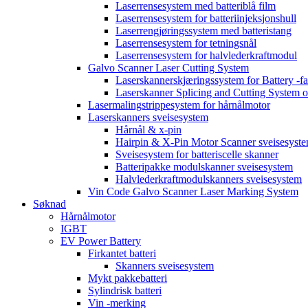
Laserrensesystem med batteriblå film
Laserrensesystem for batteriinjeksjonshull
Laserrengjøringssystem med batteristang
Laserrensesystem for tetningsnål
Laserrensesystem for halvlederkraftmodul
Galvo Scanner Laser Cutting System
Laserskannerskjæringssystem for Battery -f
Laserskanner Splicing and Cutting System o
Lasermalingstrippesystem for hårnålmotor
Laserskanners sveisesystem
Hårnål & x-pin
Hairpin & X-Pin Motor Scanner sveisesyst
Sveisesystem for batteriscelle skanner
Batteripakke modulskanner sveisesystem
Halvlederkraftmodulskanners sveisesystem
Vin Code Galvo Scanner Laser Marking System
Søknad
Hårnålmotor
IGBT
EV Power Battery
Firkantet batteri
Skanners sveisesystem
Mykt pakkebatteri
Sylindrisk batteri
Vin -merking