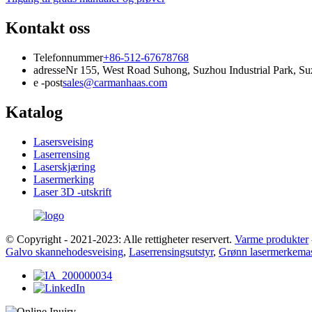
Kontakt oss
Telefonnummer
+86-512-67678768
adresse
Nr 155, West Road Suhong, Suzhou Industrial Park, Suz
e -post
sales@carmanhaas.com
Katalog
Lasersveising
Laserrensing
Laserskjæring
Lasermerking
Laser 3D -utskrift
© Copyright - 2021-2023: Alle rettigheter reservert.
Varme produkter
Galvo skannehodesveising
,
Laserrensingsutstyr
,
Grønn lasermerkema