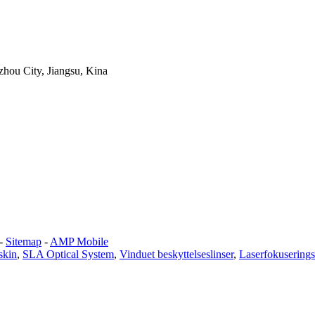
hou City, Jiangsu, Kina
-
Sitemap
-
AMP Mobile
skin
,
SLA Optical System
,
Vinduet beskyttelseslinser
,
Laserfokuserings