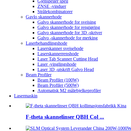
Gjenspeiler speil
ZNSE -vinduer
Strålekombinatorer
Gavlo skannerhode
Galvo skannerhode for sveising
Galvo skannerhode for rengjøring
Galvo skannerhode for 3D -skriver
Galvo -skannerhode for merking
Laserbehandlingshode
Laserskanner sveisehode
Laserskannerrenshode
Laser Tab Scanner Cutting Head
Laser -vinglingshode
Laser 3D -utskrift Galvo Head
Beam Profiler
Beam Profiler (100W)
Beam Profiler (500W)
Automatisk M2 målebjelkeprofiler
Lasermaskin
F-theta skannelinser QBH Col ...