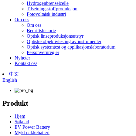
Hydrogenbrenselcelle
Tilsetningsstoffproduksjon
Fotovoltaisk industri
Om oss
Om oss
Bedriftshistorie
Optisk linseproduksjonsutstyr
Optiske objektivtesting av instrumenter
Optisk systemtest og applikasjonslaboratorium
Personvernregler
Nyheter
Kontakt oss
中文
English
Produkt
Hjem
Søknad
EV Power Battery
Mykt pakkebatteri